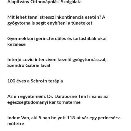
Alapítvány Otthonápolási Szolgálata
Mit lehet tenni stressz inkontinencia esetén? A
gyógytorna is segít enyhíteni a tüneteket
Gyermekkori gerincferdülés és tartáshibák okai,
kezelése
Interjú covid intenzíven kezelő gyógytornásszal,
Szendrő Gabriellával
100 éves a Schroth terápia
Az én egyetemem: Dr. Darabosné Tim Irma és az
egészségtudományi kar tornaterme
Index: Van, aki 5 nap helyett 118-at vár egy gerincsérv-
műtétre