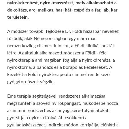
nyirokdrenázst, nyirokmasszázst, mely alkalmazható a
dekoltázs, arc, mellkas, has, hát, csípő és a far, láb, kar
területein.
A módszer további fejlődése Dr. Földi házaspár nevéhez
fűződik, akik Németországban egy mára már
nemzetközileg elismert klinikát, a Földi klinikát hozták
létre. Az általuk alkalmazott módszer a Földi - féle
nyirokterápia ami magában foglalja a nyirokdrenázs, a
nyiroktorna, a bandázs és a bőrápolás kezeléseket. A
kezelést a Földi nyirokterapeuta címmel rendelkező
gyógytornászok végzik.
Eme terápia segítségével, rendszeres alkalmazása
megszünteti a szöveti nyirokpangást, működésbe hozza
az immunrendszert és az anyagcsere-folyamatokat,
gyorsítja a nyirok elfolyását, csökkenti a
gyulladáskészséget, indirekt módon korrigálja, élénkíti a