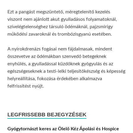
Ezt a pangást megszüntető, méregtelenítő kezelés
viszont nem ajánlott akut gyulladásos folyamatoknál,
szívelégtelenséghez társuló ödémáknál, pajzsmirigy
működési zavaroknál és trombózisgyanú esetében.
A nyirokdrenázs fogásai nem fájdalmasak, mindent
összevetve az ödémákban szenvedő betegeknek
enyhülés, a gyulladással küzdőknek gyógyulás és az
egészségeseknek a testi-lelki teljesítőkészség és képesség
helyreállítása, fokozása érdekében alkalmazva
felfrissítést nyújt.
LEGFRISSEBB BEJEGYZÉSEK
Gyógytornászt keres az Ölelő Kéz Ápolási és Hospice