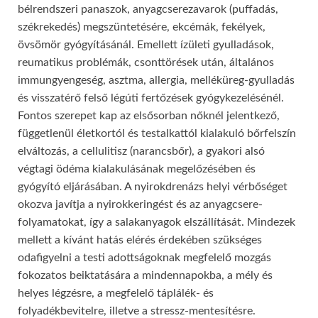
bélrendszeri panaszok, anyagcserezavarok (puffadás,
székrekedés) megszüntetésére, ekcémák, fekélyek,
övsömör gyógyításánál. Emellett ízületi gyulladások,
reumatikus problémák, csonttörések után, általános
immungyengeség, asztma, allergia, melléküreg-gyulladás
és visszatérő felső légúti fertőzések gyógykezelésénél.
Fontos szerepet kap az elsősorban nőknél jelentkező,
függetlenül életkortól és testalkattól kialakuló bőrfelszín
elváltozás, a cellulitisz (narancsbőr), a gyakori alsó
végtagi ödéma kialakulásának megelőzésében és
gyógyító eljárásában. A nyirokdrenázs helyi vérbőséget
okozva javítja a nyirokkeringést és az anyagcsere-
folyamatokat, így a salakanyagok elszállítását. Mindezek
mellett a kívánt hatás elérés érdekében szükséges
odafigyelni a testi adottságoknak megfelelő mozgás
fokozatos beiktatására a mindennapokba, a mély és
helyes légzésre, a megfelelő táplálék- és
folyadékbevitelre, illetve a stressz-mentesítésre.