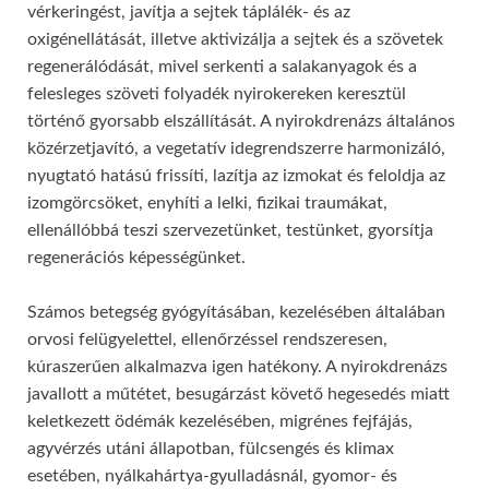
vérkeringést, javítja a sejtek táplálék- és az
oxigénellátását, illetve aktivizálja a sejtek és a szövetek
regenerálódását, mivel serkenti a salakanyagok és a
felesleges szöveti folyadék nyirokereken keresztül
történő gyorsabb elszállítását. A nyirokdrenázs általános
közérzetjavító, a vegetatív idegrendszerre harmonizáló,
nyugtató hatású frissíti, lazítja az izmokat és feloldja az
izomgörcsöket, enyhíti a lelki, fizikai traumákat,
ellenállóbbá teszi szervezetünket, testünket, gyorsítja
regenerációs képességünket.
Számos betegség gyógyításában, kezelésében általában
orvosi felügyelettel, ellenőrzéssel rendszeresen,
kúraszerűen alkalmazva igen hatékony. A nyirokdrenázs
javallott a műtétet, besugárzást követő hegesedés miatt
keletkezett ödémák kezelésében, migrénes fejfájás,
agyvérzés utáni állapotban, fülcsengés és klimax
esetében, nyálkahártya-gyulladásnál, gyomor- és