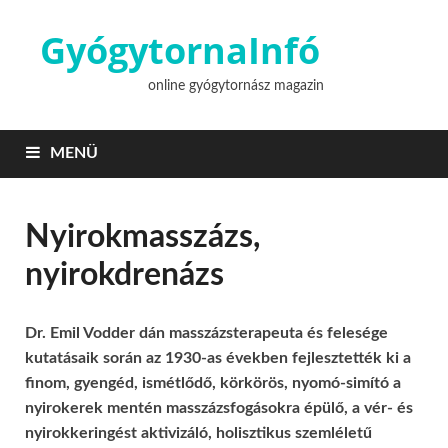
GyógytornaInfó
online gyógytornász magazin
MENÜ
Nyirokmasszázs,
nyirokdrenázs
Dr. Emil Vodder dán masszázsterapeuta és felesége
kutatásaik során az 1930-as években fejlesztették ki a
finom, gyengéd, ismétlődő, körkörös, nyomó-simító a
nyirokerek mentén masszázsfogásokra épülő, a vér- és
nyirokkeringést aktivizáló, holisztikus szemléletű