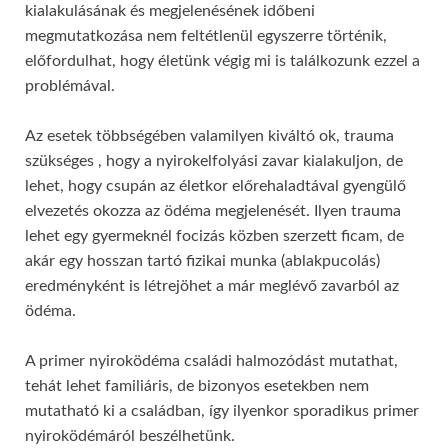
kialakulásának és megjelenésének időbeni
megmutatkozása nem feltétlenül egyszerre történik,
előfordulhat, hogy életünk végig mi is találkozunk ezzel a
problémával.
Az esetek többségében valamilyen kiváltó ok, trauma
szükséges , hogy a nyirokelfolyási zavar kialakuljon, de
lehet, hogy csupán az életkor előrehaladtával gyengülő
elvezetés okozza az ödéma megjelenését. Ilyen trauma
lehet egy gyermeknél focizás közben szerzett ficam, de
akár egy hosszan tartó fizikai munka (ablakpucolás)
eredményként is létrejöhet a már meglévő zavarból az
ödéma.
A primer nyiroködéma családi halmozódást mutathat,
tehát lehet familiáris, de bizonyos esetekben nem
mutatható ki a családban, így ilyenkor sporadikus primer
nyiroködémáról beszélhetünk.