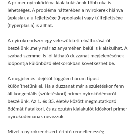
A primer nyiroködéma kialakulásának több oka is
lehetséges. A probléma hátterében a nyirokerek hiánya
(aplasia), alulfejlettsége (hypoplasia) vagy túlfejlettsége
(hyperplasia) is állhat.
A nyirokrendszer egy veleszületett elváltozásáról
beszélünk ,mely már az anyaméhen belül is kialakulhat. A
szabad szemmel is jól látható duzzanat megjelenésének
időpontja különböző életkorokban következhet be.
A megjelenés idejétől függően három típust
különíthetünk el. Ha a duzzanat már a születéskor fenn
áll kongeniális (születéskori) primer nyiroködémáról
beszélünk. Az 1. és 35. életév között megmutatkozó
ödémát fiatalkori, és az ezután kialakulót időskori primer
nyiroködémának nevezzük.
Mivel a nyirokrendszert érintő rendellenesség