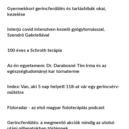
Gyermekkori gerincferdülés és tartáshibák okai,
kezelése
Interjú covid intenzíven kezelő gyógytornásszal,
Szendrő Gabriellával
100 éves a Schroth terápia
Az én egyetemem: Dr. Darabosné Tim Irma és az
egészségtudományi kar tornaterme
Index: Van, aki 5 nap helyett 118-at vár egy gerincsérv-
műtétre
Fizioradar - az első magyar fizioterápiás podcast
Gerincferdülés: a megmentő akciók mindig az utolsó
utáni pillanatokban történnek