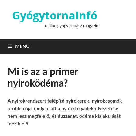
GyógytornaInfó
online gyógytornász magazin
MENÜ
Mi is az a primer
nyiroködéma?
A nyirokrendszert felépítő nyirokerek, nyirokcsomók
problémája, mely miatt a nyirokfolyadék elvezetése
nem lesz megfelelő, és duzzanat, ödéma kialakulását
idézik elő.