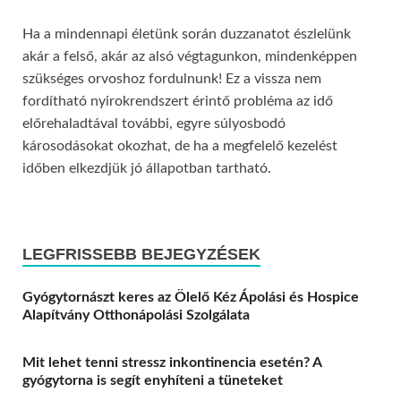
Ha a mindennapi életünk során duzzanatot észlelünk
akár a felső, akár az alsó végtagunkon, mindenképpen
szükséges orvoshoz fordulnunk! Ez a vissza nem
fordítható nyirokrendszert érintő probléma az idő
előrehaladtával további, egyre súlyosbodó
károsodásokat okozhat, de ha a megfelelő kezelést
időben elkezdjük jó állapotban tartható.
LEGFRISSEBB BEJEGYZÉSEK
Gyógytornászt keres az Ölelő Kéz Ápolási és Hospice
Alapítvány Otthonápolási Szolgálata
Mit lehet tenni stressz inkontinencia esetén? A
gyógytorna is segít enyhíteni a tüneteket