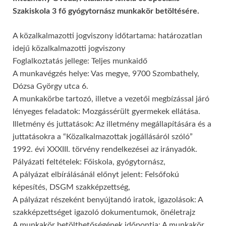
Szakiskola 3 fő gyógytornász munkakör betöltésére.
A közalkalmazotti jogviszony időtartama: határozatlan
idejű közalkalmazotti jogviszony
Foglalkoztatás jellege: Teljes munkaidő
A munkavégzés helye: Vas megye, 9700 Szombathely,
Dózsa György utca 6.
A munkakörbe tartozó, illetve a vezetői megbízással járó
lényeges feladatok: Mozgássérült gyermekek ellátása.
Illetmény és juttatások: Az illetmény megállapítására és a
juttatásokra a “Közalkalmazottak jogállásáról szóló”
1992. évi XXXIII. törvény rendelkezései az irányadók.
Pályázati feltételek: Főiskola, gyógytornász,
A pályázat elbírálásánál előnyt jelent: Felsőfokú
képesítés, DSGM szakképzettség,
A pályázat részeként benyújtandó iratok, igazolások: A
szakképzettséget igazoló dokumentumok, önéletrajz
A munkakör betölthetőségének időpontja: A munkakör